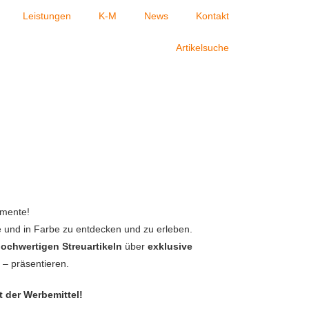
Leistungen
K-M
News
Kontakt
Artikelsuche
omente!
ve und in Farbe zu entdecken und zu erleben.
ochwertigen Streuartikeln
über
exklusive
 – präsentieren.
ft der Werbemittel!